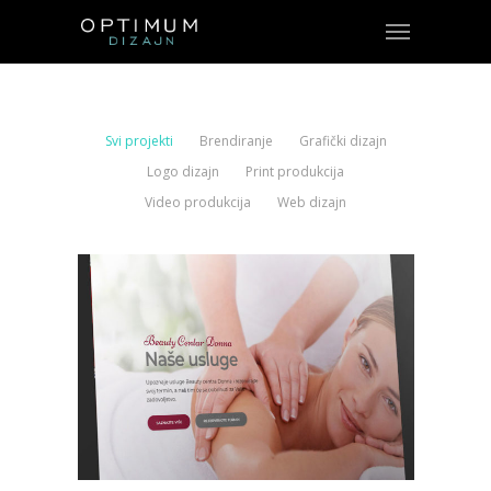
Svi projekti
Brendiranje
Grafički dizajn
Logo dizajn
Print produkcija
Video produkcija
Web dizajn