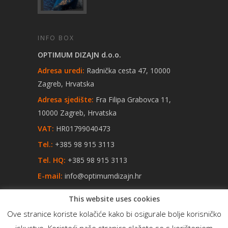
INFO BOX
OPTIMUM DIZAJN d.o.o.
Adresa uredi:
Radnička cesta 47, 10000
Zagreb, Hrvatska
Adresa sjedište:
Fra Filipa Grabovca 11,
10000 Zagreb, Hrvatska
VAT:
HR01799040473
Tel.:
+385 98 915 3113
Tel. HQ:
+385 98 915 3113
E-mail:
info@optimumdizajn.hr
This website uses cookies
Ove stranice koriste kolačiće kako bi osigurale bolje korisničko