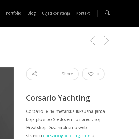
Portfolio
Blog
Uvjeti korištenja
Kontakt
Share
0
Corsario Yachting
Corsario je 48-metarska luksuzna jahta
koja plovi po Sredozemlju i predivnoj
Hrvatskoj. Dizajnirali smo web
stranicu
corsarioyachting.com
u