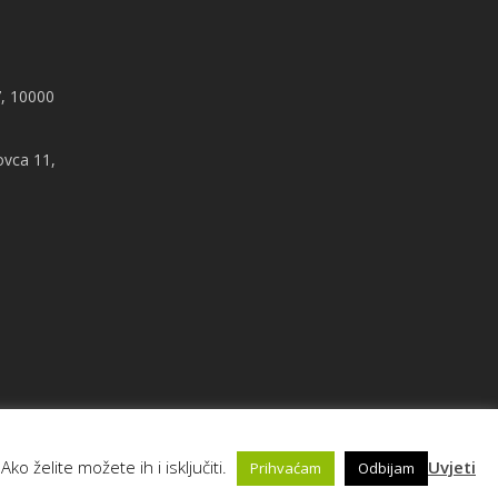
, 10000
ovca 11,
ko želite možete ih i isključiti.
Uvjeti
Prihvaćam
Odbijam