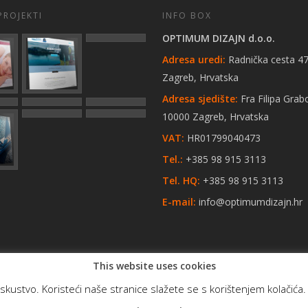
PROJEKTI
INFO BOX
OPTIMUM DIZAJN d.o.o.
Adresa uredi:
Radnička cesta 47
Zagreb, Hrvatska
Adresa sjedište:
Fra Filipa Grab
10000 Zagreb, Hrvatska
VAT:
HR01799040473
Tel.:
+385 98 915 3113
Tel. HQ:
+385 98 915 3113
E-mail:
info@optimumdizajn.hr
This website uses cookies
skustvo. Koristeći naše stranice slažete se s korištenjem kolačića. A