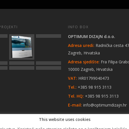
PROJEKTI
INFO BOX
OPTIMUM DIZAJN d.o.o.
Adresa uredi:
Radnička cesta 47
Zagreb, Hrvatska
Adresa sjedište:
Fra Filipa Grab
10000 Zagreb, Hrvatska
VAT:
HR01799040473
Tel.:
+385 98 915 3113
Tel. HQ:
+385 98 915 3113
E-mail:
info@optimumdizajn.hr
This website uses cookies