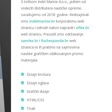
S tvrtkom Indel Marine d.o.o., jednim od
vodećih distributera nautičke opreme,
surađujemo od 2018. godine. Redizajnirali
smo
indelmarine.hr
korporativnu web
stranicu i odmah nakon napravili i
uflex.hr
web stranicu. Preuzeli smo održavanje
samlex.hr
i
fischerpanda.hr
web
stranica te ih pratimo na sajmovima
nautike grafičkim oblikovanjem promo
materijala.
Dizajn brošura
Dizajn oglasa
Grafički dizajn
HTML/CSS
Tisak