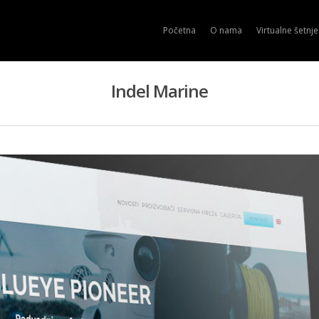
Početna
O nama
Virtualne šetnje
Indel Marine