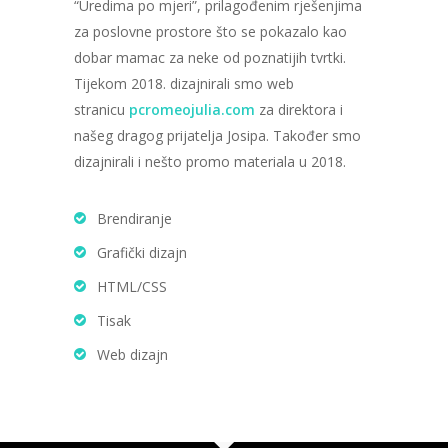
“Uredima po mjeri”, prilagođenim rješenjima
za poslovne prostore što se pokazalo kao
dobar mamac za neke od poznatijih tvrtki.
Tijekom 2018. dizajnirali smo web
stranicu
pcromeojulia.com
za direktora i
našeg dragog prijatelja Josipa. Također smo
dizajnirali i nešto promo materiala u 2018.
Brendiranje
Grafički dizajn
HTML/CSS
Tisak
Web dizajn