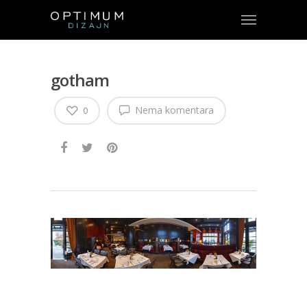
gotham
Nema komentara
0