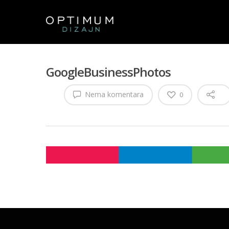
GoogleBusinessPhotos
Nema komentara
0