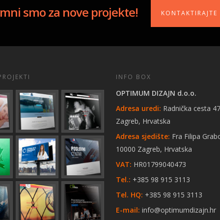
mni smo za nove projekte!
KONTAKTIRAJTE
PROJEKTI
INFO BOX
OPTIMUM DIZAJN d.o.o.
Adresa uredi:
Radnička cesta 47
Zagreb, Hrvatska
Adresa sjedište:
Fra Filipa Grab
10000 Zagreb, Hrvatska
VAT:
HR01799040473
Tel.:
+385 98 915 3113
Tel. HQ:
+385 98 915 3113
E-mail:
info@optimumdizajn.hr