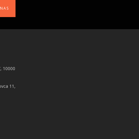
 NAS
, 10000
ovca 11,