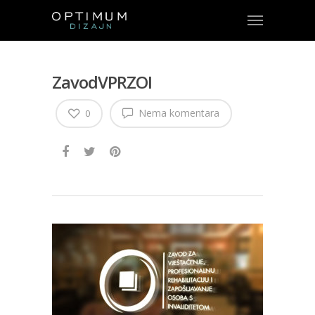
ZavodVPRZOI
Nema komentara
0