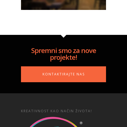
Spremni smo za nove
projekte!
KONTAKTIRAJTE NAS
KREATIVNOST KAO NAČIN ŽIVOTA!