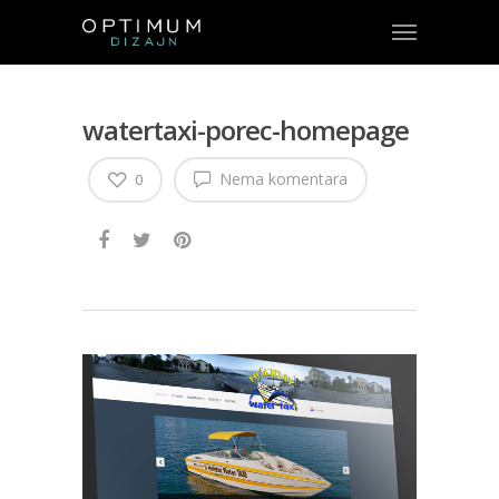
watertaxi-porec-homepage
Nema komentara
0