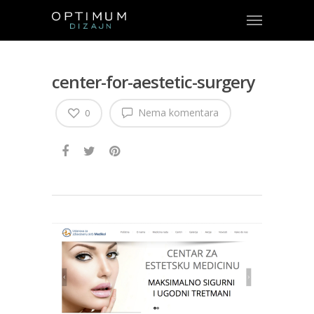
center-for-aestetic-surgery
Nema komentara
0