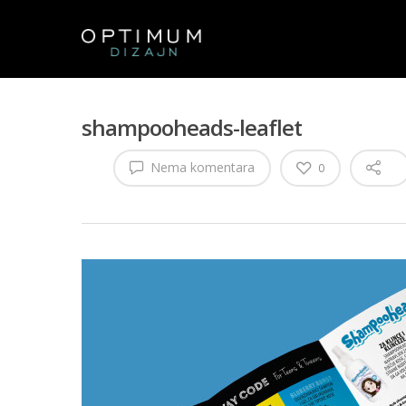
shampooheads-leaflet
Nema komentara
0