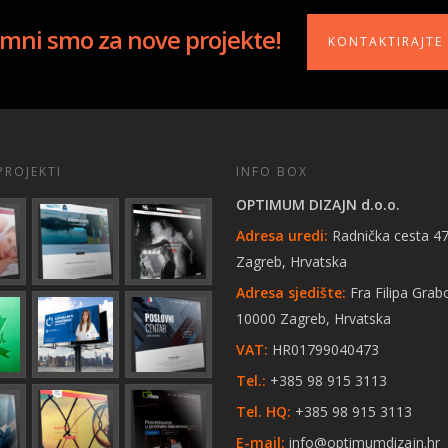
mni smo za nove projekte!
KONTAKTIRAJTE
PROJEKTI
INFO BOX
OPTIMUM DIZAJN d.o.o.
Adresa uredi:
Radnička cesta 47
Zagreb, Hrvatska
Adresa sjedište:
Fra Filipa Grab
10000 Zagreb, Hrvatska
VAT:
HR01799040473
Tel.:
+385 98 915 3113
Tel. HQ:
+385 98 915 3113
E-mail:
info@optimumdizajn.hr