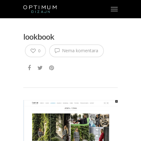
lookbook
Nema komentara
0