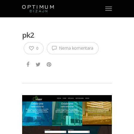
pk2
Nema komentara
0