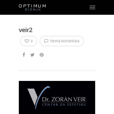
veir2
Nema komentara
0