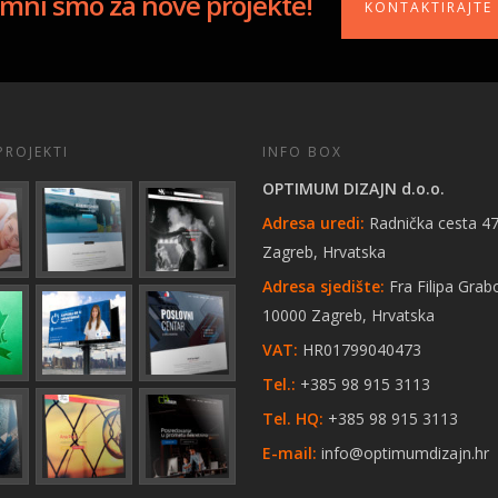
mni smo za nove projekte!
KONTAKTIRAJTE
PROJEKTI
INFO BOX
OPTIMUM DIZAJN d.o.o.
Adresa uredi:
Radnička cesta 47
Zagreb, Hrvatska
Adresa sjedište:
Fra Filipa Grab
10000 Zagreb, Hrvatska
VAT:
HR01799040473
Tel.:
+385 98 915 3113
Tel. HQ:
+385 98 915 3113
E-mail:
info@optimumdizajn.hr