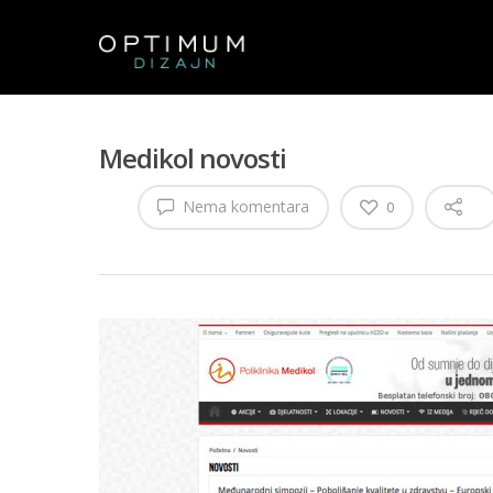
Medikol novosti
Nema komentara
0