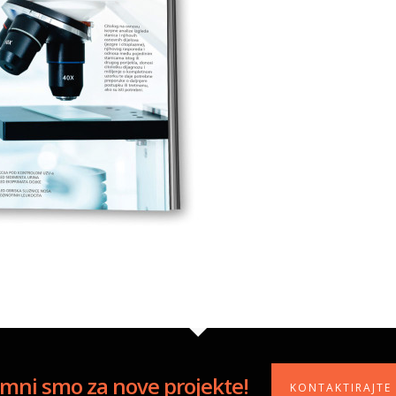
mni smo za nove projekte!
KONTAKTIRAJTE