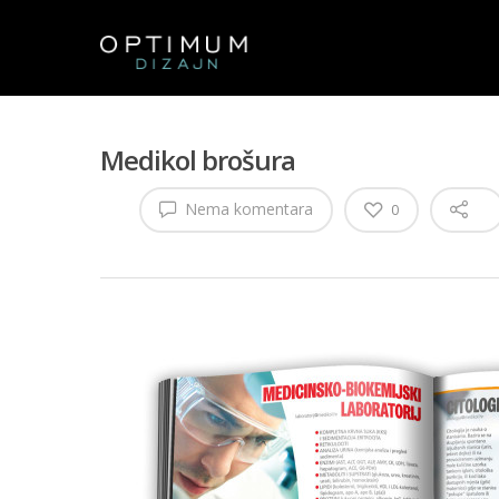
Medikol brošura
Nema komentara
0