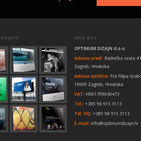
PROJEKTI
INFO BOX
OPTIMUM DIZAJN d.o.o.
Adresa uredi:
Radnička cesta 47
Zagreb, Hrvatska
Adresa sjedište:
Fra Filipa Grab
10000 Zagreb, Hrvatska
VAT:
HR01799040473
Tel.:
+385 98 915 3113
Tel. HQ:
+385 98 915 3113
E-mail:
info@optimumdizajn.hr