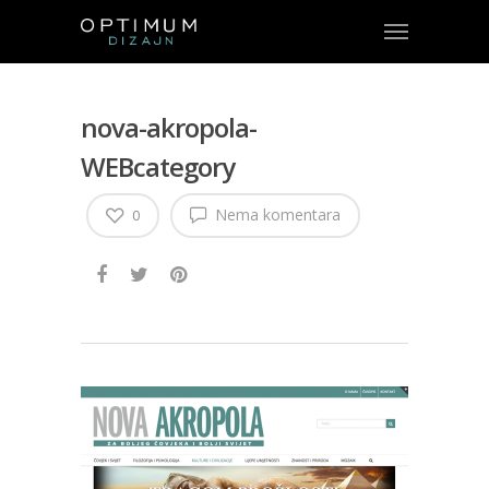
nova-akropola-
WEBcategory
Nema komentara
0