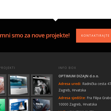
mni smo za nove projekte!
KONTAKTIRAJTE
PROJEKTI
INFO BOX
OPTIMUM DIZAJN d.o.o.
Adresa uredi:
Radnička cesta 47
Zagreb, Hrvatska
Adresa sjedište:
Fra Filipa Grab
10000 Zagreb, Hrvatska