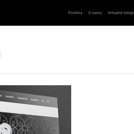
Početna
O nama
Virtualne šetnje