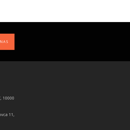
 NAS
, 10000
ovca 11,