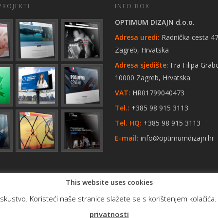
PROJEKTI
INFO BOX
OPTIMUM DIZAJN d.o.o.
Adresa uredi:
Radnička cesta 47
Zagreb, Hrvatska
Adresa sjedište:
Fra Filipa Grab
10000 Zagreb, Hrvatska
VAT:
HR01799040473
Tel.:
+385 98 915 3113
Tel. HQ:
+385 98 915 3113
E-mail:
info@optimumdizajn.hr
This website uses cookies
skustvo. Koristeći naše stranice slažete se s korištenjem kolačića. A
privatnosti