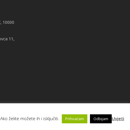
, 10000
ovca 11,
ko želite možete ih i isključiti.
Uvjeti
Prihvaćam
Odbijam