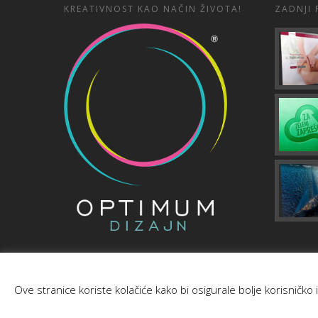
KREATIVNOST KAO NAČIN ŽIVOTA!
ZADNJI 
Ove stranice koriste kolačiće kako bi osigurale bolje korisničko i
© 2026 OPTIMUM DIZAJN.