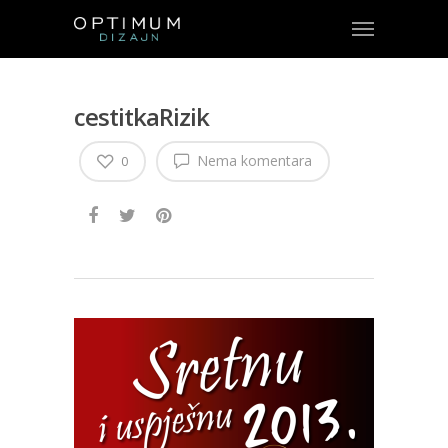
cestitkaRizik
Nema komentara
0