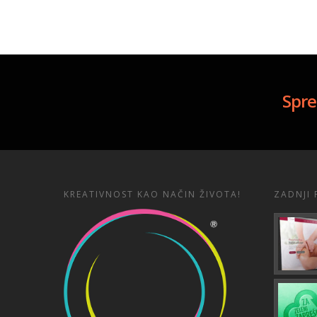
Spre
KREATIVNOST KAO NAČIN ŽIVOTA!
ZADNJI 