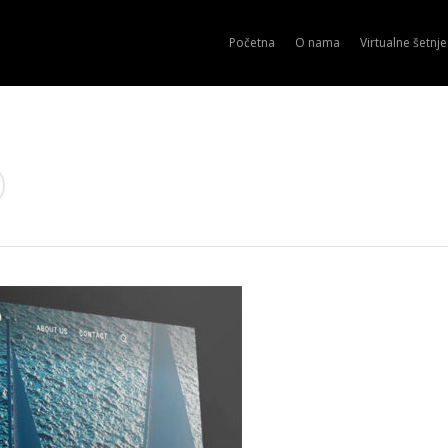
Početna
O nama
Virtualne šetnje