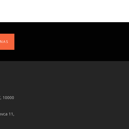
 NAS
, 10000
ovca 11,