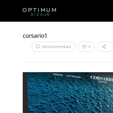
corsario1
Nema komentara
0