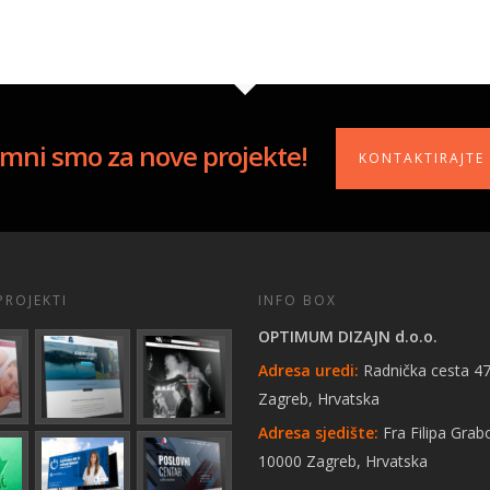
mni smo za nove projekte!
KONTAKTIRAJTE
PROJEKTI
INFO BOX
OPTIMUM DIZAJN d.o.o.
Adresa uredi:
Radnička cesta 47
Zagreb, Hrvatska
Adresa sjedište:
Fra Filipa Grab
10000 Zagreb, Hrvatska