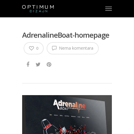
AdrenalineBoat-homepage
Nema komentara
0