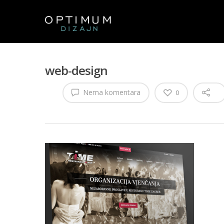
web-design
Nema komentara
0