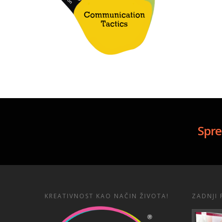
Spre
KREATIVNOST KAO NAČIN ŽIVOTA!
ZADNJI 