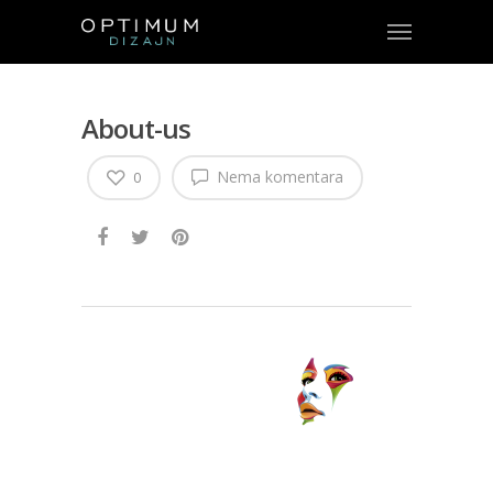
About-us
Nema komentara
0