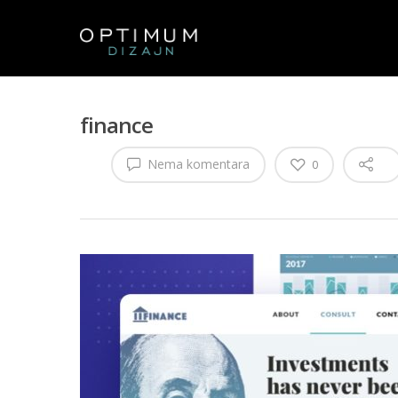
finance
Nema komentara
0