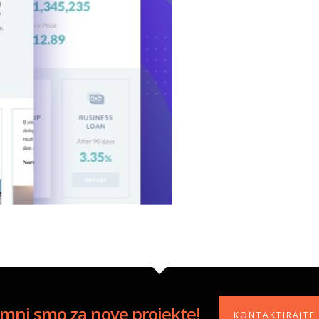
mni smo za nove projekte!
KONTAKTIRAJTE