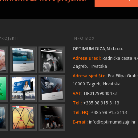
PROJEKTI
INFO BOX
OPTIMUM DIZAJN d.o.o.
Adresa uredi:
Radnička cesta 47
Zagreb, Hrvatska
Adresa sjedište:
Fra Filipa Grab
10000 Zagreb, Hrvatska
VAT:
HR01799040473
Tel.:
+385 98 915 3113
Tel. HQ:
+385 98 915 3113
E-mail:
info@optimumdizajn.hr