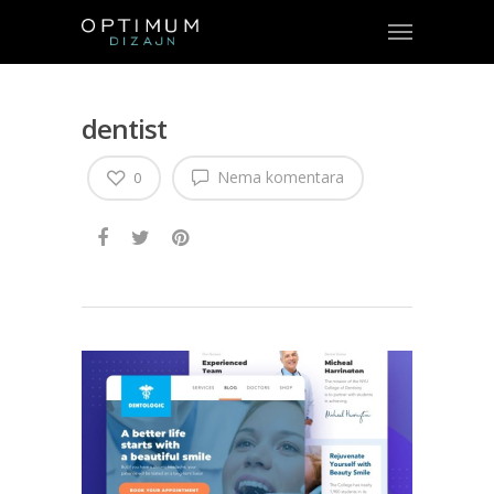
dentist
Nema komentara
0