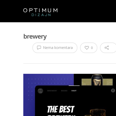
brewery
Nema komentara
0