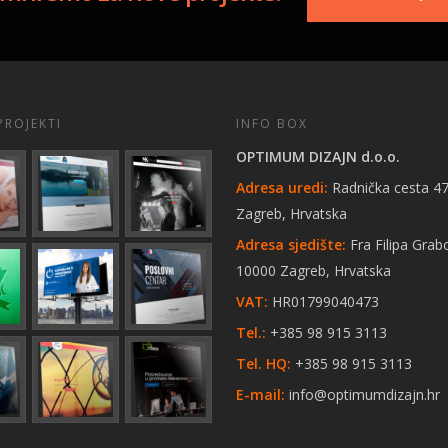
PROJEKTI
INFO BOX
OPTIMUM DIZAJN d.o.o.
Adresa uredi:
Radnička cesta 47
Zagreb, Hrvatska
Adresa sjedište:
Fra Filipa Grab
10000 Zagreb, Hrvatska
VAT:
HR01799040473
Tel.:
+385 98 915 3113
Tel. HQ:
+385 98 915 3113
E-mail:
info@optimumdizajn.hr