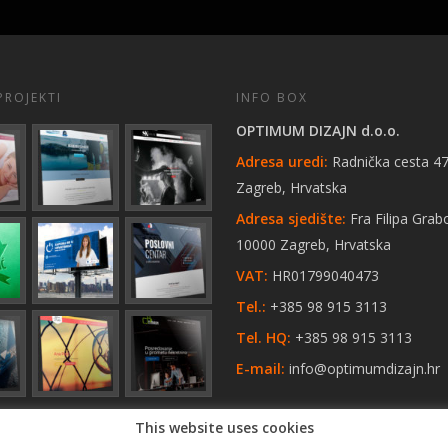
PROJEKTI
INFO BOX
OPTIMUM DIZAJN d.o.o.
Adresa uredi:
Radnička cesta 47
Zagreb, Hrvatska
Adresa sjedište:
Fra Filipa Grab
10000 Zagreb, Hrvatska
VAT:
HR01799040473
Tel.:
+385 98 915 3113
Tel. HQ:
+385 98 915 3113
E-mail:
info@optimumdizajn.hr
This website uses cookies