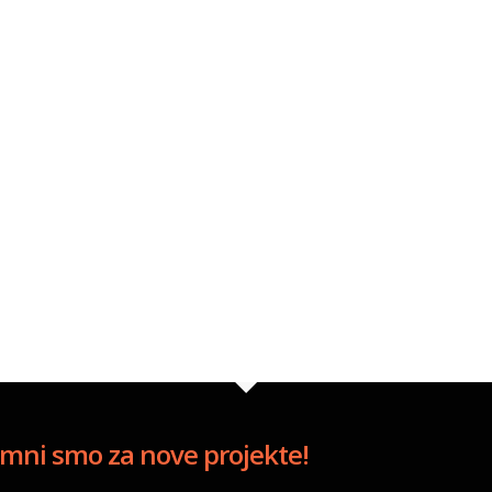
0
0
mni smo za nove projekte!