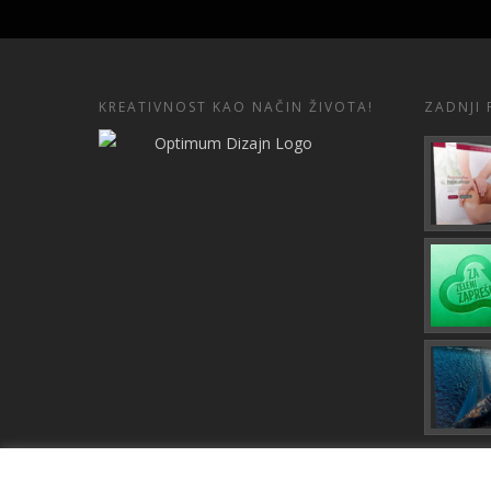
KREATIVNOST KAO NAČIN ŽIVOTA!
ZADNJI 