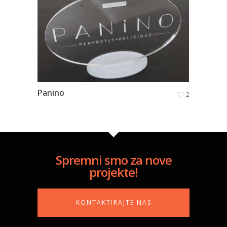
Panino
2
Spremni smo za nove
projekte!
KONTAKTIRAJTE NAS