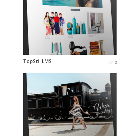
TopStil LMS
0