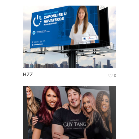
HZZ
0