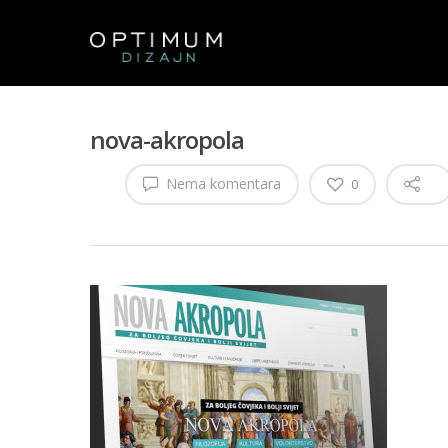
nova-akropola
Nema komentara
0