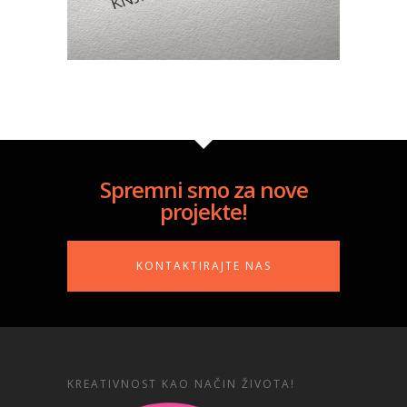
Spremni smo za nove
projekte!
KONTAKTIRAJTE NAS
KREATIVNOST KAO NAČIN ŽIVOTA!