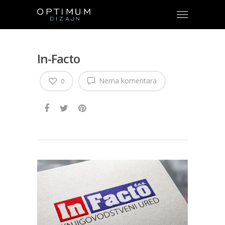
In-Facto
Nema komentara
0